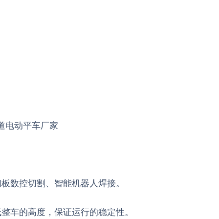
道电动平车厂家
钢板数控切割、智能机器人焊接。
整车的高度，保证运行的稳定性。