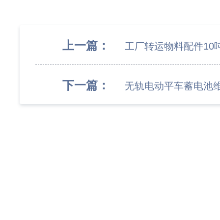
上一篇：
工厂转运物料配件10
下一篇：
无轨电动平车蓄电池