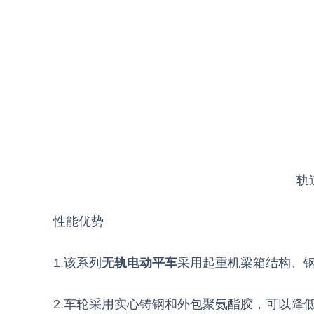
轨
性能优势
1.该系列
无轨电动平车
采用起重机梁箱结构、
2.车轮采用实心铸钢和外包聚氨酯胶，可以降低