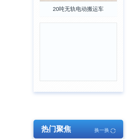
20吨无轨电动搬运车
热门聚焦
换一换