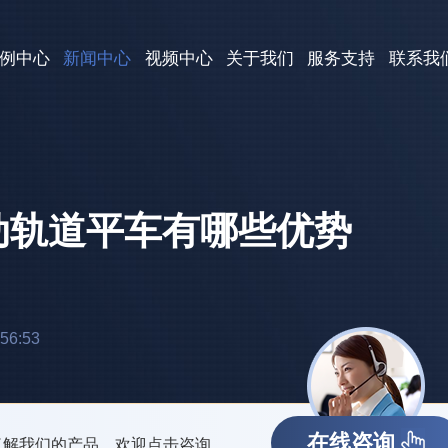
例中心
新闻中心
视频中心
关于我们
服务支持
联系我
动轨道平车有哪些优势
56:53
在线咨询
了解我们的产品，欢迎点击咨询