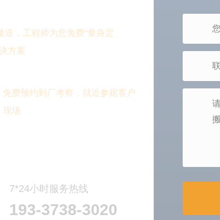
接送，工程师为您免费“量身定
解决方案
免费预约到厂考察，就近参观客户
现场
7*24小时服务热线
193-3738-3020