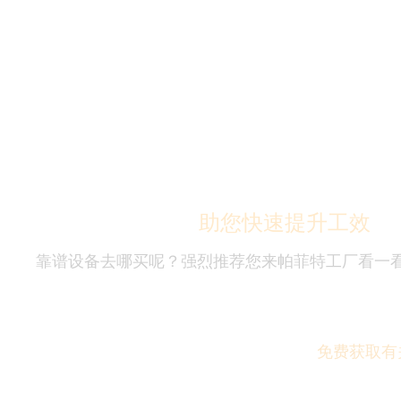
在线留言
助您快速提升工效
靠谱设备去哪买呢？强烈推荐您来帕菲特工厂看一
免费获取有