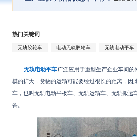
热门关键词
无轨胶轮车
电动无轨胶轮车
无轨电动平车
无轨电动平车
广泛应用于重型生产企业车间的
模的扩大，货物的运输可能要经过很长的距离，因
车，也叫无轨电动平板车、无轨运输车、无轨搬运
备。