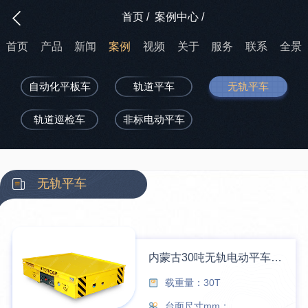
首页
/
案例中心
/
首页
产品
新闻
案例
视频
关于
服务
联系
全景
自动化平板车
轨道平车
无轨平车
轨道巡检车
非标电动平车
无轨平车
内蒙古30吨无轨电动平车交付成功
载重量：30T
台面尺寸mm：