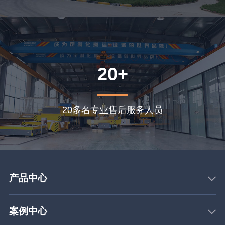
20+
20多名专业售后服务人员
产品中心
案例中心