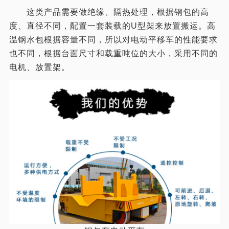
这类产品需要做绝缘、隔热处理，根据钢包的高
度、直径不同，配置一套装载的U型架来放置搬运。高
温钢水包根据容量不同，所以对电动平移车的性能要求
也不同，根据台面尺寸和载重吨位的大小，采用不同的
电机、放置架。