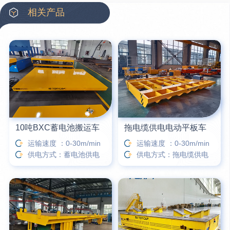
相关产品
10吨BXC蓄电池搬运车
拖电缆供电电动平板车
运输速度 ：0-30m/min
运输速度 ：0-30m/min
供电方式：蓄电池供电
供电方式：拖电缆供电