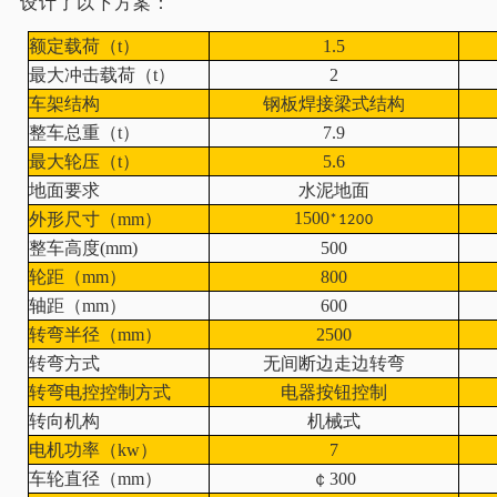
设计了以下方案：
额定载荷（t）
1.5
最大冲击载荷（t）
2
车架结构
钢板焊接梁式结构
整车总重（t）
7.9
最大轮压（t）
5.6
地面要求
水泥地面
15
00
外形尺寸（mm）
*
1200
整车高度(mm)
5
00
轮距（mm）
800
轴距（mm）
600
转弯半径（mm）
2500
转弯方式
无间断边走边转弯
转弯电控控制方式
电器按钮控制
转向机构
机械式
电机功率（kw）
7
车轮直径（mm）
￠
300