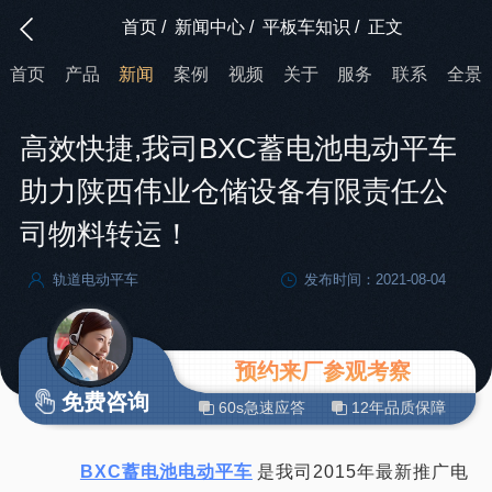
首页
/
新闻中心
/
平板车知识
/
正文
首页
产品
新闻
案例
视频
关于
服务
联系
全景
高效快捷,我司BXC蓄电池电动平车
助力陕西伟业仓储设备有限责任公
司物料转运！
轨道电动平车
发布时间：2021-08-04
预约来厂参观考察
免费咨询
60s急速应答
12年品质保障
BXC蓄电池电动平车
是我司2015年最新推广电