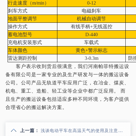
行走速度（m/min）
0-12
刹车方式
电磁刹车
地面平整调节
机械自动调节
操作方式
有线手柄+无线遥控
蓄电池型号
D-440
充电机安装形式
车载式
车体颜色
黄色+警示标志
雷达测距控制
3-0.3m
防
客户表示收到货后很满意，我们河南帕菲特搬运设
备有限公司是一家专业的及生产研发与一体的搬运设备
公司。公司产品无轨道平车应用广泛，在冶金、煤炭、
机电、重工、造船、轻工业等企业中都广泛应用。 而
且生产的搬运设备包括适应多种不同环境，为客户提供
合理省心的搬运解决方案。
上一篇：
浅谈电动平车在高温天气的使用及注意事项？